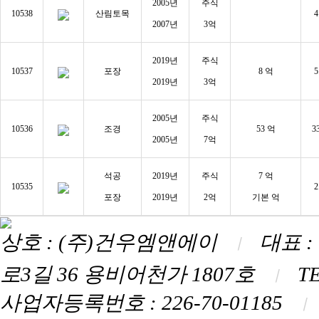
2005년
주식
10538
산림토목
4
2007년
3억
2019년
주식
10537
포장
8 억
5
2019년
3억
2005년
주식
10536
조경
53 억
3
2005년
7억
석공
2019년
주식
7 억
10535
2
포장
2019년
2억
기본 억
상호 : (주)건우엠앤에이
대표 
ㅣ
로3길 36 용비어천가 1807호
TE
ㅣ
사업자등록번호 : 226-70-01185