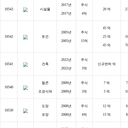
2017년
주식
10543
시설물
20 억
2
2017년
4억
45 억
2005년
주식
10542
토건
25 억
1
2005년
15억
45 억
7
2022년
주식
10541
건축
신규면허 억
2022년
3억
철콘
2009년
주식
7 억
7
10540
조경식재
2009년
3억
5 억
1
도장
2008년
주식
12 억
6
10539
포장
2008년
4억
15 억
8