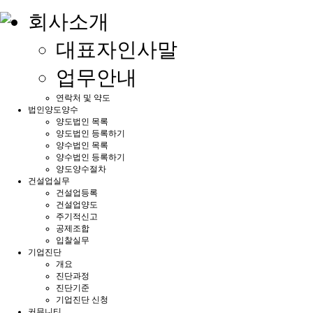
회사소개
대표자인사말
업무안내
연락처 및 약도
법인양도양수
양도법인 목록
양도법인 등록하기
양수법인 목록
양수법인 등록하기
양도양수절차
건설업실무
건설업등록
건설업양도
주기적신고
공제조합
입찰실무
기업진단
개요
진단과정
진단기준
기업진단 신청
커뮤니티