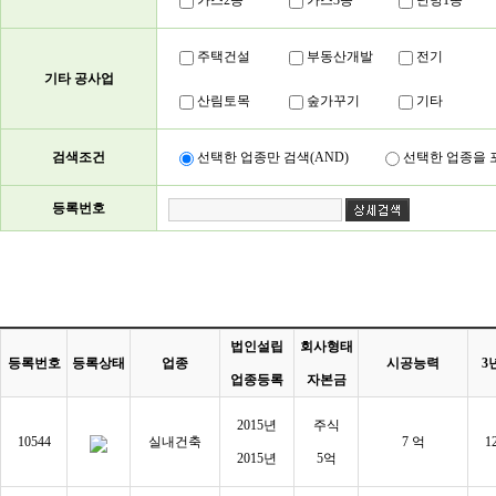
가스2종
가스3종
난방1종
주택건설
부동산개발
전기
기타 공사업
산림토목
숲가꾸기
기타
검색조건
선택한 업종만 검색(AND)
선택한 업종을 포
등록번호
법인설립
회사형태
등록번호
등록상태
업종
시공능력
3
업종등록
자본금
2015년
주식
10544
실내건축
7 억
1
2015년
5억