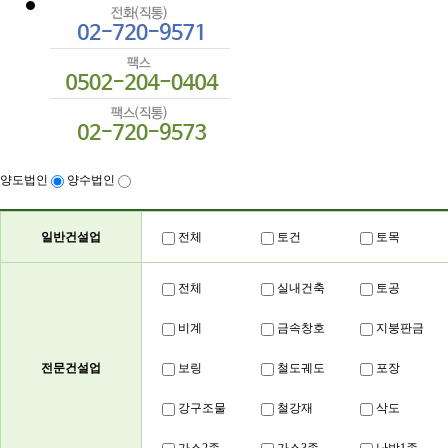
양도법인
양수법인
일반건설업
전체
토건
토목
전체
실내건축
토공
비계
금속창호
지붕판금
전문건설업
보링
철도궤도
포장
강구조물
철강재
삭도